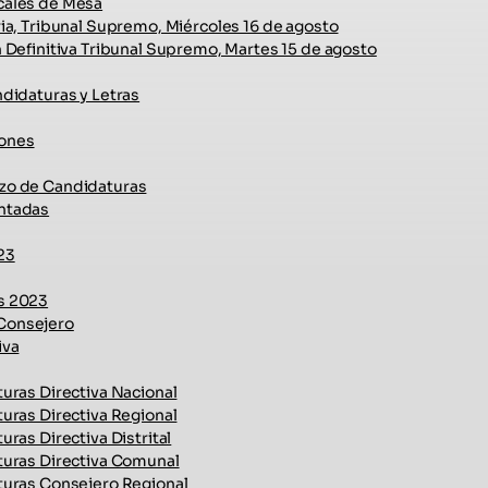
cales de Mesa
ia, Tribunal Supremo, Miércoles 16 de agosto
 Definitiva Tribunal Supremo, Martes 15 de agosto
didaturas y Letras
ones
zo de Candidaturas
ntadas
23
s 2023
Consejero
iva
uras Directiva Nacional
uras Directiva Regional
ras Directiva Distrital
turas Directiva Comunal
turas Consejero Regional