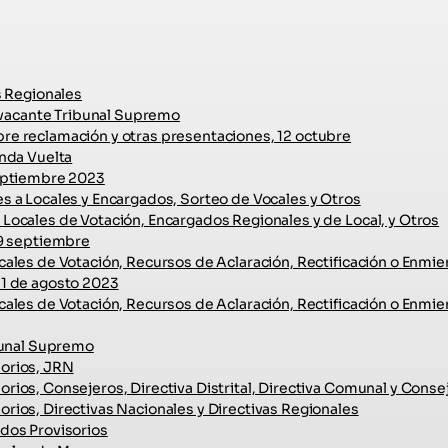
s Regionales
y vacante Tribunal Supremo
e reclamación y otras presentaciones, 12 octubre
unda Vuelta
Septiembre 2023
s a Locales y Encargados, Sorteo de Vocales y Otros
Locales de Votación, Encargados Regionales y de Local, y Otros
 9 septiembre
ales de Votación, Recursos de Aclaración, Rectificación o Enmie
31 de agosto 2023
ales de Votación, Recursos de Aclaración, Rectificación o Enmie
ibunal Supremo
orios, JRN
rios, Consejeros, Directiva Distrital, Directiva Comunal y Cons
rios, Directivas Nacionales y Directivas Regionales
dos Provisorios