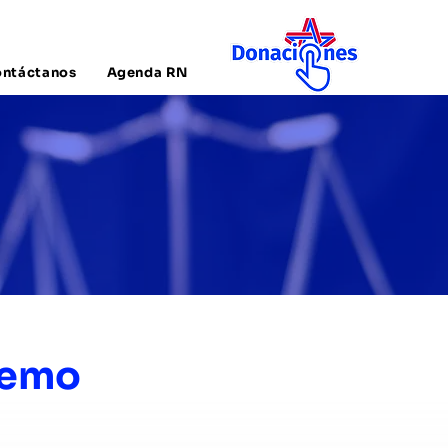
ntáctanos
Agenda RN
S
remo