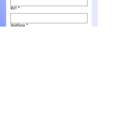
RUT
*
Teléfono
*
Enviar
Para donar, mira el paso a paso
Ver