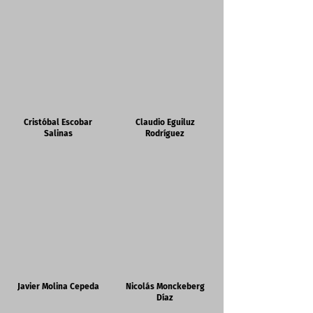
Cristóbal Escobar
Claudio Eguiluz
Salinas
Rodríguez
Javier Molina Cepeda
Nicolás Monckeberg
Díaz