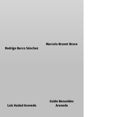
Marcelo Brunet Bruce
Rodrigo Barco Sánchez
Guido Benavides
Luis Hadad Acevedo
Araneda