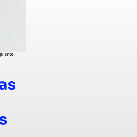
guiente
las
s