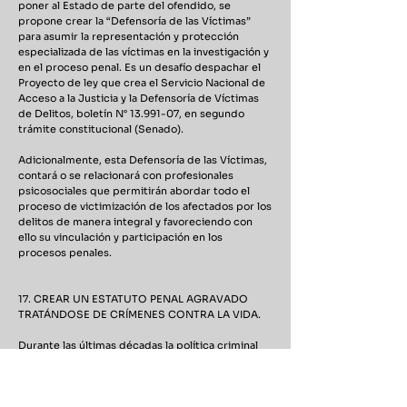
poner al Estado de parte del ofendido, se
propone crear la “Defensoría de las Víctimas”
para asumir la representación y protección
especializada de las víctimas en la investigación y
en el proceso penal. Es un desafío despachar el
Proyecto de ley que crea el Servicio Nacional de
Acceso a la Justicia y la Defensoría de Víctimas
de Delitos, boletín N°
13.991-07
, en segundo
trámite constitucional (Senado).
Adicionalmente, esta Defensoría de las Víctimas,
contará o se relacionará con profesionales
psicosociales que permitirán abordar todo el
proceso de victimización de los afectados por los
delitos de manera integral y favoreciendo con
ello su vinculación y participación en los
procesos penales.
17. CREAR UN ESTATUTO PENAL AGRAVADO
TRATÁNDOSE DE CRÍMENES CONTRA LA VIDA.
Durante las últimas décadas la política criminal
chilena ha insistido en fortalecer la respuesta
sancionatoria para delitos contra la propiedad.
Con la aparición del nuevo fenómeno criminal, es