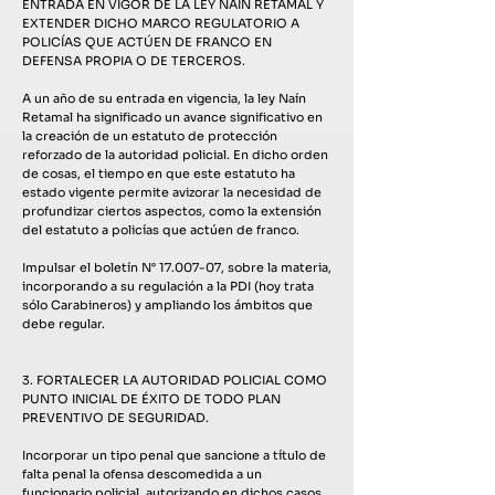
ENTRADA EN VIGOR DE LA LEY NAÍN RETAMAL Y
EXTENDER DICHO MARCO REGULATORIO A
POLICÍAS QUE ACTÚEN DE FRANCO EN
DEFENSA PROPIA O DE TERCEROS.
A un año de su entrada en vigencia, la ley Naín
Retamal ha significado un avance significativo en
la creación de un estatuto de protección
reforzado de la autoridad policial. En dicho orden
de cosas, el tiempo en que este estatuto ha
estado vigente permite avizorar la necesidad de
profundizar ciertos aspectos, como la extensión
del estatuto a policías que actúen de franco.
Impulsar el boletín N°
17.007-07
, sobre la materia,
incorporando a su regulación a la PDI (hoy trata
sólo Carabineros) y ampliando los ámbitos que
debe regular.
3. FORTALECER LA AUTORIDAD POLICIAL COMO
PUNTO INICIAL DE ÉXITO DE TODO PLAN
PREVENTIVO DE SEGURIDAD.
Incorporar un tipo penal que sancione a título de
falta penal la ofensa descomedida a un
funcionario policial, autorizando en dichos casos