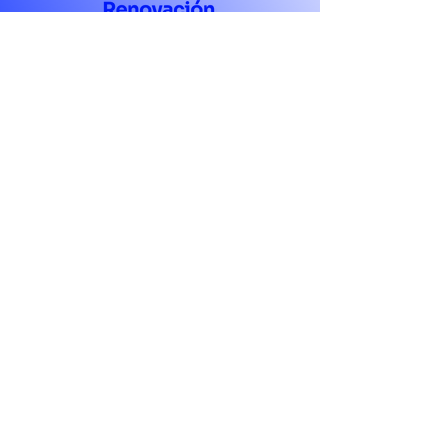
+56 (2) 2799 4200
contacto@rn.cl
Antonio Varas 454,
Providencia, Santiago, Chile.